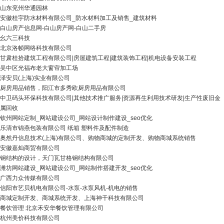
山东兖州华通园林
安徽桂宇防水材料有限公司_防水材料加工及销售_建筑材料
白山房产信息网-白山房产网-白山二手房
幺六三科技
北京洛帧网络科技有限公司
甘肃桂拾建筑工程有限公司|房屋建筑工程|建筑装饰工程|机电设备安装工程
吴中区光福布老大窗帘加工场
泽安贝(上海)实业有限公司
厨房用品销售，阳江市多秀欧厨房用品有限公司
中卫码头环保科技有限公司|其他技术推广服务|资源再生利用技术研发|生产性废旧金
属回收
钦州网站定制_网站建设公司_网站设计制作建设_seo优化
乐清市锦燕包装有限公司 纸箱 塑料件及配件制造
奥然丹信息技术(上海)有限公司、购物商城的定制开发、购物商城系统销售
安徽嘉灿商贸有限公司
钢结构的设计，天门瓦甘格钢结构有限公司
潍坊网站建设_网站建设公司_网站制作搭建开发_seo优化
广西力众传媒有限公司
信阳市艺贝机电有限公司-水泵-水泵风机-机电的销售
商城定制开发、商城系统开发、上海神千科技有限公司
餐饮管理 北京禾安华餐饮管理有限公司
杭州美价科技有限公司