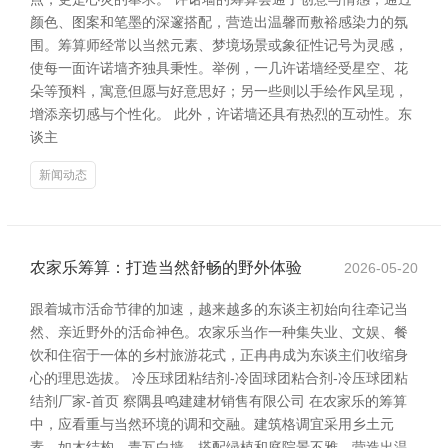
颜色、图案和笔墨的深邃搭配，营造出温馨而敷裕感染力的氛
围。筹算师经常以当然元素、梦境场景或象征性记号为灵感，
使每一面许诺墙齐独具秉性。举例，一几许诺墙经受星空、花
朵等预料，寓意但愿与好意思好；另一些则以手绘作风呈现，
增添亲切感与个性化。 此外，许诺墙还具有热烈的互动性。东
谈主
新闻动态
农家乐筹算：打造当然舒畅的野外体验
2026-05-20
跟着城市活命节律的加速，越来越多的东谈主初始向往牵记当
然、亲近野外的活命神色。农家乐当作一种集失业、文娱、餐
饮和住宿于一体的乡村旅游花式，正冉冉成为东谈主们收缩身
心的理思选拔。 冷压球团粘结剂-冷固球团粘合剂-冷压球团粘
结剂厂家-首页 察隅县鸣建建材销售有限公司 在农家乐的筹算
中，应看重与当然环境的调和交融。建筑格调宜采用乡土元
素，如木结构、青瓦白墙，搭配绿植和庭院景不雅，营造出温