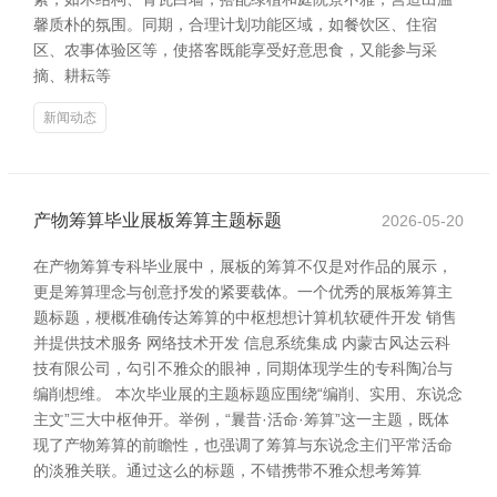
馨质朴的氛围。同期，合理计划功能区域，如餐饮区、住宿
区、农事体验区等，使搭客既能享受好意思食，又能参与采
摘、耕耘等
新闻动态
产物筹算毕业展板筹算主题标题
2026-05-20
在产物筹算专科毕业展中，展板的筹算不仅是对作品的展示，
更是筹算理念与创意抒发的紧要载体。一个优秀的展板筹算主
题标题，梗概准确传达筹算的中枢想想计算机软硬件开发 销售
并提供技术服务 网络技术开发 信息系统集成 内蒙古风达云科
技有限公司，勾引不雅众的眼神，同期体现学生的专科陶冶与
编削想维。 本次毕业展的主题标题应围绕“编削、实用、东说念
主文”三大中枢伸开。举例，“曩昔·活命·筹算”这一主题，既体
现了产物筹算的前瞻性，也强调了筹算与东说念主们平常活命
的淡雅关联。通过这么的标题，不错携带不雅众想考筹算