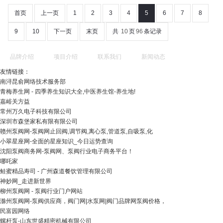
首页
上一页
1
2
3
4
5
6
7
8
9
10
下一页
末页
共
10
页
96
条记录
品牌介绍
项目介绍
联系我们
新闻动态
友情链接：
南浔昆俞网络技术服务部
青梅养生网 - 四季养生知识大全,中医养生馆-养生地!
嘉峪关方益
常州万久电子科技有限公司
深圳市森堡家私有限有限公司
赣州泵阀网-泵阀网止回阀,调节阀,离心泵,管道泵,自吸泵,化
小翠星座网-全面的星座知识_今日运势查询
沈阳泵阀商务网-泵阀网、泵阀行业电子商务平台！
哪吒家
鲑蜜精品寿司 - 广州森道餐饮管理有限公司
神妙网_走进新世界
柳州泵阀网 - 泵阀行业门户网站
滁州泵阀网-泵阀供应商，阀门网|水泵网|阀门品牌网泵阀价格，
民富园网络
螺杆泵-山东世盛精密机械有限公司