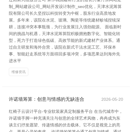
制_网站建设公司_网站开发设计制作_seo优化，天津水泥筹算
院有限公司长久坚捏以科技转变为中枢，股东行业高质地发
展。多年来，该院在水泥、玻璃、陶瓷等传统建材畛域捏续深
耕，连接冲突本事瓶颈，为行业发展注入强劲能源。 面临新时
间的挑战与机遇，天津水泥筹算院积极拥抱数字化、智能化转
型，死力于打造绿色低碳、高效节能的新式建材产业体系。通
过自主研发和海外合营，该院在新式干法水泥工艺、环保本
事、智能赶走系统等方面得回多项冲突，多项恶果达到海外先
进水平
维修资讯
许诺墙筹算：创意与情感的无缺连合
2026-05-20
红椅子云设计平台-专业软装家具定制服务平台 在当代城市中，
许诺墙手脚一种充满关注与创意的全球艺术风物，冉冉成为东
谈主们抒发愿望、传递情感的伏击载体。它不仅是视觉上的亮
点，更是心灵的奉求。 许诺墙的筹算会通了创意与情感，通过