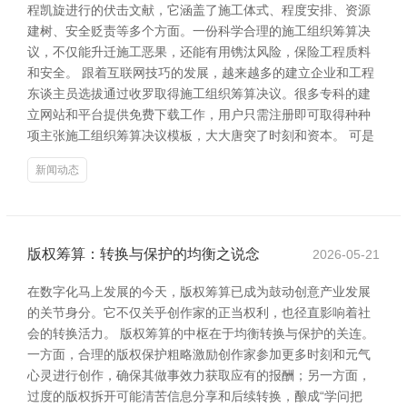
程凯旋进行的伏击文献，它涵盖了施工体式、程度安排、资源
建树、安全贬责等多个方面。一份科学合理的施工组织筹算决
议，不仅能升迁施工恶果，还能有用镌汰风险，保险工程质料
和安全。 跟着互联网技巧的发展，越来越多的建立企业和工程
东谈主员选拔通过收罗取得施工组织筹算决议。很多专科的建
立网站和平台提供免费下载工作，用户只需注册即可取得种种
项主张施工组织筹算决议模板，大大唐突了时刻和资本。 可是
新闻动态
版权筹算：转换与保护的均衡之说念
2026-05-21
在数字化马上发展的今天，版权筹算已成为鼓动创意产业发展
的关节身分。它不仅关乎创作家的正当权利，也径直影响着社
会的转换活力。 版权筹算的中枢在于均衡转换与保护的关连。
一方面，合理的版权保护粗略激励创作家参加更多时刻和元气
心灵进行创作，确保其做事效力获取应有的报酬；另一方面，
过度的版权拆开可能清苦信息分享和后续转换，酿成“学问把