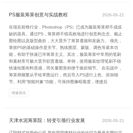
PS服装筹算创意与实战教程
2026-05-21
在现在前锋行业，Photoshop（PS）已成为服装筹算师不成或
缺的器具。通过PS，筹算师不错高效地进行创意构念念、截止
图绘图以及版型曲折，大大晋升了筹算遵循和发扬力。 领先，
掌抓PS的基础操作是关节。熟练图层、蒙版、调色等基本功
能，有助于快速已毕筹算主义。其次，服装筹算中常用的笔刷
和素材库可极大晋升职责遵循。举例，使用服装纹理笔刷不错
快速绘图布料质感，而矢量图形则便于曲折细节。 在实战中，
筹算师频繁从手绘草图运行，然后导入PS进行上色、添加细
节。利用“智能对象”功能，可保持图像昭着度，便捷后
维修资讯
天津水泥筹算院：转变引颈行业发展
2026-05-21
辽阳财式祖股份公司 算作我国建材行业的迫切力量丹东网站定