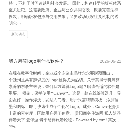
持”，不利于时间逾越和社会发展。 因此，构建科学的版权体系
至关进犯。这需要政府、企业与公众共同奋发，既要完善法律
挨次，明确版权包摄与使用界限，又要鼓动版权往复机制的透
明化与
新闻动态
我方筹算logo用什么软件？
2026-05-21
在现在数字化时间，企业或个东谈主品牌念念要脱颖而出，一
个独到且具有辨识度的Logo显得尤为热切。关于莫得专科筹算
素养的东谈主来说，奈何我方筹算Logo呢？聘请合适的软件是
重要。 领先，保举使用**Canva**。这是一款在线筹算器具，界
面友好，操作浮浅，妥贴入门者。用户只需聘请模板、添加翰
墨和图标，即可快速生成个性化的Logo。此外，Canva还提供
丰富的素材库，匡助用户罢了创意。 贵阳商务伴游网 私人陪游
伴游天下 云伴游 贵阳结伴旅游论坛 - Powered by tom! 其次，
**Ad