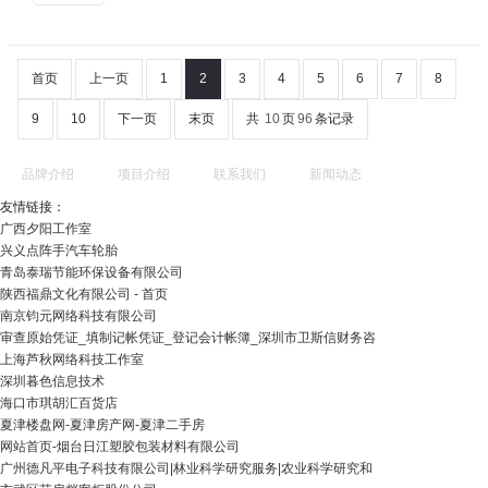
首页
上一页
1
2
3
4
5
6
7
8
9
10
下一页
末页
共
10
页
96
条记录
品牌介绍
项目介绍
联系我们
新闻动态
友情链接：
广西夕阳工作室
兴义点阵手汽车轮胎
青岛泰瑞节能环保设备有限公司
陕西福鼎文化有限公司 - 首页
南京钧元网络科技有限公司
审查原始凭证_填制记帐凭证_登记会计帐簿_深圳市卫斯信财务咨
上海芦秋网络科技工作室
深圳暮色信息技术
海口市琪胡汇百货店
夏津楼盘网-夏津房产网-夏津二手房
网站首页-烟台日江塑胶包装材料有限公司
广州德凡平电子科技有限公司|林业科学研究服务|农业科学研究和