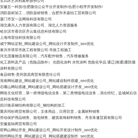
玄武区艺房档案柜股份公司
安徽五一科技/合肥微信公众平台开发制作/合肥小程序开发制作/
消防器材加工，消防器材销售，合肥市禾嘉怡工贸有限公司
厦门市安一达网络科技有限公司
湖北康兴人力资源有限公司、湖北人力资源服务
哈尔滨市香坊区齐云集信息科技有限公司
上海玮雷佳科技有限公司
咸宁网站定制_网站建设公司_网站设计开发制作_seo优化
泰兴市塔菲市政工程有限公司-市政工程施工
河北茂蓬物流有限公司，汽车配件销售，汽车维修服务
化工原料及产品（危险品除外） 光固化涂料 水性涂料 危险化学品 通辽(南通)重防腐
涂料有限公司
食品销售-贵州苗昌商贸有限责任公司
淮南网站建设_网站建设公司_网站建设制作搭建_seo优化
石嘴山网站搭建_网站建设公司_网站搭建设计开发_seo优化
网络文化经营，第一类增值电信业务，第二类增值电信业务，演出经纪，盐城斌右信
息科技有限公司
四川衡采钢结构有限公司_钢结构的加工
重庆同杉商贸有限公司，文体用品，日用百货，金属材料销售
劳动保护用品销售、箱包销售、建筑装饰材料销售、丹东朱蓬贸易有限公司
安徽嘉灿商贸有限公司
双鸭山网站开发_网站建设公司_网站开发设计制作_seo优化
朔州网站开发_网站建设公司_网站搭建建设制作_seo优化