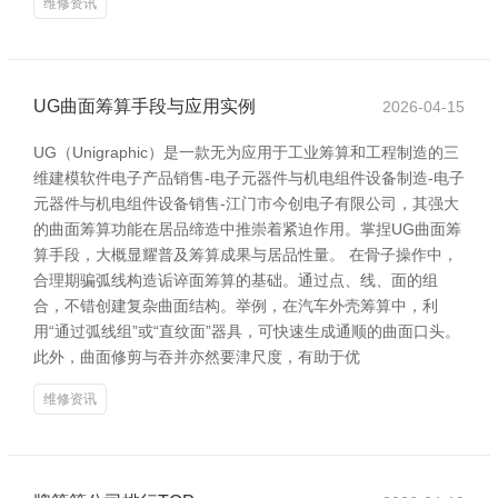
维修资讯
UG曲面筹算手段与应用实例
2026-04-15
UG（Unigraphic）是一款无为应用于工业筹算和工程制造的三
维建模软件电子产品销售-电子元器件与机电组件设备制造-电子
元器件与机电组件设备销售-江门市今创电子有限公司，其强大
的曲面筹算功能在居品缔造中推崇着紧迫作用。掌捏UG曲面筹
算手段，大概显耀普及筹算成果与居品性量。 在骨子操作中，
合理期骗弧线构造诟谇面筹算的基础。通过点、线、面的组
合，不错创建复杂曲面结构。举例，在汽车外壳筹算中，利
用“通过弧线组”或“直纹面”器具，可快速生成通顺的曲面口头。
此外，曲面修剪与吞并亦然要津尺度，有助于优
维修资讯