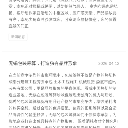
堂，幸免正对楼梯或茅厕，以防护煞气侵入。 室内布局也需弘
扬。客厅动作家庭活动的中枢区域，应广漠亮堂，产品摆放要
有序，幸免尖角直冲沙发或床。卧室则应舒畅快意，床的位置
宜躲闪门正
新闻动态
无锡包装筹算，打造独有品牌形象
2026-04-12
在当前竞争浓烈的市集环境中，包装筹算不仅是产物的热切构
成部分建筑工程劳务承包 土木工程施工 机械租赁 娄底市超讯
劳务有限公司，更是品牌形象的平直体现。看成中国热切的制
造业基地，无锡在包装筹算畛域也展现出独有的魔力与后劲。
优秀的包装筹算概况有用升迁产物的市集竞争力，增强消耗者
的购买空想。通过合理的色调搭配、创意的图形筹算以及合适
品牌调性的翰墨抒发，无锡的包装筹算师们不停探索革新，为
腹地企业打造出独具特点的产物形象。 跟着消耗者对个性化和
高品性需求的升迁，无锡的包装筹算正朝着愈加环保、智能的