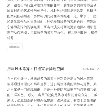
来，跟着出书行业对视觉后果的趣味，越来越多的筹算师启动
珍重封面的艺术性与创意性。检朴约格调到复旧风潮，从概括
图案到的确插画，多样格调的封面筹算绝难一见。举例，一些
经典体裁作品的重版封面，经受极简线条与素雅色调，营造出
宁静而高深的阅读氛围；而当代演义封面则更多地摆布昭彰色
调与动态构图，卓越故事的张力与面孔。 在互联网期间，很多
优秀
新闻动态
房屋风水筹算：打造宜居祥瑞空间
2026-04-12
在当代生涯中，越来越多的东谈主开动关怀房屋的风水筹算，
但愿通过合理的布局和庇荫，进步居住环境的调和与运势。风
水不仅是一门传统知识，更是一种提防东谈主与当然调和共处
的生涯神色。 领先，房屋的朝向是风水筹算的蹙迫身分。一般
来说，坐北朝南的房屋采光饱胀、透风致密，有益于居住者的
健康与运势。其次，大门是气流投入的通谈，应保捏整洁亮