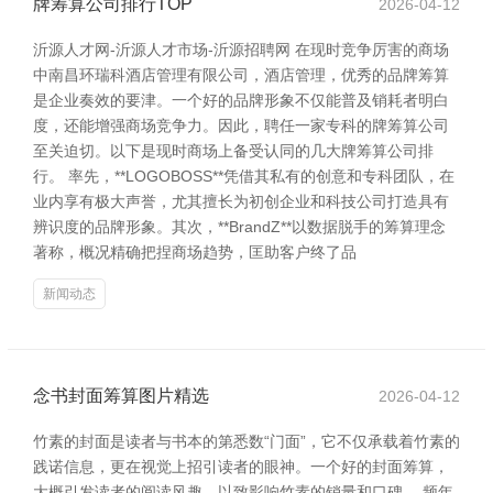
牌筹算公司排行TOP
2026-04-12
沂源人才网-沂源人才市场-沂源招聘网 在现时竞争厉害的商场
中南昌环瑞科酒店管理有限公司，酒店管理，优秀的品牌筹算
是企业奏效的要津。一个好的品牌形象不仅能普及销耗者明白
度，还能增强商场竞争力。因此，聘任一家专科的牌筹算公司
至关迫切。以下是现时商场上备受认同的几大牌筹算公司排
行。 率先，**LOGOBOSS**凭借其私有的创意和专科团队，在
业内享有极大声誉，尤其擅长为初创企业和科技公司打造具有
辨识度的品牌形象。其次，**BrandZ**以数据脱手的筹算理念
著称，概况精确把捏商场趋势，匡助客户终了品
新闻动态
念书封面筹算图片精选
2026-04-12
竹素的封面是读者与书本的第悉数“门面”，它不仅承载着竹素的
践诺信息，更在视觉上招引读者的眼神。一个好的封面筹算，
大概引发读者的阅读风趣，以致影响竹素的销量和口碑。 频年