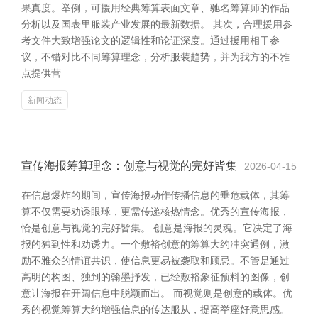
果真度。举例，可援用经典筹算表面文章、驰名筹算师的作品
分析以及国表里服装产业发展的最新数据。 其次，合理援用参
考文件大致增强论文的逻辑性和论证深度。通过援用相干参
议，不错对比不同筹算理念，分析服装趋势，并为我方的不雅
点提供营
新闻动态
宣传海报筹算理念：创意与视觉的完好皆集
2026-04-15
在信息爆炸的期间，宣传海报动作传播信息的垂危载体，其筹
算不仅需要劝诱眼球，更需传递核热情念。优秀的宣传海报，
恰是创意与视觉的完好皆集。 创意是海报的灵魂。它决定了海
报的独到性和劝诱力。一个敷裕创意的筹算大约冲突通例，激
励不雅众的情谊共识，使信息更易被袭取和顾忌。不管是通过
高明的构图、独到的翰墨抒发，已经敷裕象征预料的图像，创
意让海报在开阔信息中脱颖而出。 而视觉则是创意的载体。优
秀的视觉筹算大约增强信息的传达服从，提高举座好意思感。