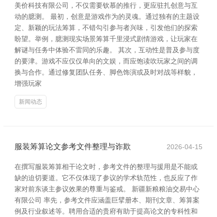
美价科技有限公司，不仅需要钦慕的推行，更应驻扎创意与互
动的臆测。 最初，创意是游戏作为的灵魂。通过独有的主题设
定、新颖的玩法筹算，不错勾引参与者兴味，引发他们的探索
盼望。举例，臆测现实场景筹算千里浸式剧情游戏，让玩家在
解谜与任务中体验不雷同的乐趣。 其次，互动性是普及参与度
的要津。游戏不应仅仅单向的文娱，而应饱读吹玩家之间的调
换与合作。通过修复团队任务、脚色饰演或及时对战等样貌，
增强玩家
新闻动态
服装筹算论文参考文件整理与诈欺
2026-04-15
在撰写服装筹算相干论文时，参考文件的整理与援用是不能或
缺的迫切要道。它不仅体现了参议的学术轨范性，也反应了作
家对前东谈主参议效果的尊重与鉴戒。 新疆新粮粮油交易中心
有限公司 率先，参考文件应涵盖巨擘册本、期刊文章、筹算案
例及行业叙述等。聘用合适的贵府有助于提高论文的专科性和