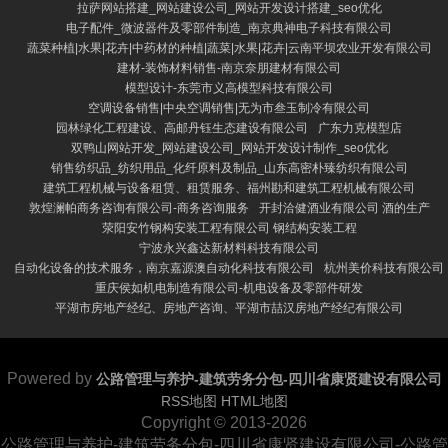
拉萨网站搭建_网站建设公司_网站开发设计搭建_seo优化
电子配件_微波器件及零部件制造_南京典神电子科技有限公司
蔬菜种植|水果|花卉|中药材的种植|蔬菜|水果|花卉|云南平坝农业开发有限公司
建材-装饰材料销售-南京奈朋建材有限公司
模型设计-东莞市义高模型科技有限公司
空调设备销售|中央空调销售|无为市叁玉制冷有限公司
园林绿化工程建设、高邮丹钰生态建设有限公司
广东力克模型店
双鸭山网站开发_网站建设公司_网站开发设计制作_seo优化
销售纺织品_纺织用品_化纤原料及制品_山东高密朴臻纺织有限公司
建筑工程机械与设备租赁、租赁服务、福州勘和建筑工程机械有限公司
敦煌澜帕商务咨询有限公司-商务咨询服务
开封洽健酒业有限公司 酒的生产
荥阳安竹钢构安装工程有限公司 钢结构安装工程
宁波永兴鑫达新材料科技有限公司
自动化设备的技术服务，南京嘉源澳自动化科技有限公司
杭州美价科技有限公司
重庆侯如机电制造有限公司-机电设备及零部件研发
平湖市房地产经纪、房地产咨询、平湖市喆汉房地产经纪有限公司
Powered by
公路管理与养护-建筑劳务分包-四川省康贤建设有限公司
RSS地图
HTML地图
Copyright
© 2013-2026
公路管理与养护-建筑劳务分包-四川省康贤建设有限公司-公路管