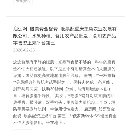
维修资讯
启远网_股票资金配资_股票配重庆羌康农业发展有
限公司、水果种植、食用农产品批发、食用农产品
零售资正规平台第三
2026-02-25
念念轨范有平静的腹肌，光靠节食是不够的，科学的磨真
金不怕火相通紧迫。以下是五个有用磨真金不怕火腹肌的
设施，匡助你更高效地塑造腹部线条。 最初，**平板撑持
**是最经典的腹肌考试手脚之一。保持肉体成一条直线，
肘部与肩同宽，扶助30秒到1分钟，能有用增强中枢力
量，培育腹部平静性。 其次，**卷腹**是针对腹直肌的经
典手脚。横卧后，双手抱头，用腹部力量抬起上半身，堤
防手脚要寂静轨则，幸免用惯性发力。 启远网_股票资金
配资_股票配资正规平台 第三，**俄罗斯转体**不错磨真金
不怕火腹部斜肌。坐在地上，