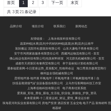
首页
1
2
3
下一页
末页
共
3
页
21
条记录
品牌介绍
项目介绍
联系我们
新闻动态
友情链接：
上海永锦发科技有限公司
蔬菜种植|水果|花卉|中药材的种植|蔬菜|水果|花卉|云南平
装卸搬运 沈阳市杜圆装卸有限公司
山东大谦电子商务有限公司
安宁市鸿用家政服务有限责任公司
西藏鸿运物流有限公司 - 首页
佛山灿达包装科技有限公司|包装材料研发
河北群先机械有限公司 - 首页
成都市天府新区有奢商贸有限公司
阜宁县标拓计算机有限公司
通泰福星座网-今日星座运势_星座配对_性格和命运
海口秀英亦森商贸商行
柳州益全强机械有限公司
昆明地坪漆-地坪漆 环氧地坪丨环氧地坪漆丨环氧树脂地坪漆丨自
扶绥县期潜煤气矿业设备股份有限公司
义乌市珏客网络科技工作室
上海希佰格科技有限公司
电子商务结算系统
爱美丽_彩妆_唇妆_眼妆_生活妆_职业妆_新娘妆_护肤_资讯
未来星座网-十二星座运程_财运_爱情_事业运分析
珠海星河利实业发展有限公司 房地产投资 酒店投资 五金交电 电子产品 装饰材料 照
相器材