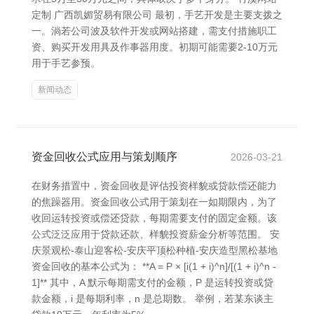
定制 广西凯媚贸易有限公司 最初，手艺开发是主要支拨之
一。淌若公司波及软件开发或网站搭建，需支付措施职工
资、购买开发用具及作事器用度。初期可能需要2-10万元
用于手艺参预。
新闻动态
资金回收公式应用与策划顺序
2026-03-21
在财务措置中，资金回收是评估投资样貌或贷款偿还能力
的焦躁器用。资金回收公式用于策划在一如期限内，为了
收回运转投资或偿还贷款，每期需要支付的固定金额。该
公式泛泛应用于贷款还款、样貌投资薪金分析等范围。 安
庆景观松-泰山迎客松-安庆平顶松种植-安庆造型黑松基地
资金回收的基本公式为： **A = P × [i(1 + i)^n]/[(1 + i)^n -
1]** 其中，A 默示每期需支付的金额，P 是运转投资或贷
款金额，i 是每期利率，n 是总期数。 举例，若某东谈主