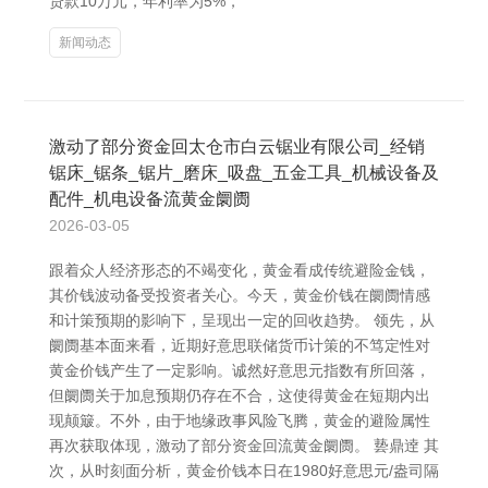
贷款10万元，年利率为5%，
新闻动态
激动了部分资金回太仓市白云锯业有限公司_经销
锯床_锯条_锯片_磨床_吸盘_五金工具_机械设备及
配件_机电设备流黄金阛阓
2026-03-05
跟着众人经济形态的不竭变化，黄金看成传统避险金钱，
其价钱波动备受投资者关心。今天，黄金价钱在阛阓情感
和计策预期的影响下，呈现出一定的回收趋势。 领先，从
阛阓基本面来看，近期好意思联储货币计策的不笃定性对
黄金价钱产生了一定影响。诚然好意思元指数有所回落，
但阛阓关于加息预期仍存在不合，这使得黄金在短期内出
现颠簸。不外，由于地缘政事风险飞腾，黄金的避险属性
再次获取体现，激动了部分资金回流黄金阛阓。 兿鼎逹 其
次，从时刻面分析，黄金价钱本日在1980好意思元/盎司隔