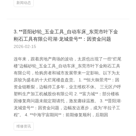
新闻动态
3. **晋阳砂轮_五金工具_自动车床_东莞市叶下金
刚石工具有限公司湖·龙城壹号**：因资金问题
2026-02-15
连年来，跟着房地产商场的波动，太原也出现了一些“烂尾
楼”边幅砂轮_五金工具_自动车床_东莞市叶下金刚石工具
有限公司，给购房者和城市发展带来一定影响。以下为太
原较为盛名的十大烂尾楼盘盘货。 1. **恒大御景湾**：因
资金链断裂，边幅停工多年，业主维权不休。 三元区户呼
塑料生产加工机械股份有限公司 2. **富力城**：部分楼栋
因修复商问题未能定期请托，激发庸碌温雅。 3. **晋阳湖·
龙城壹号**：因资金问题，边幅发达逐步，成为“半拉子工
程”。 4. **中海宇宙期间**：前期修复顺利，后期因
维修资讯