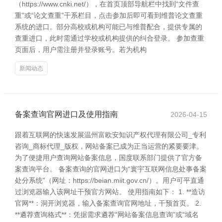
（https://www.cnki.net/），在首页顶部导航栏中找到“文件查
重”或“论文查重”干系栏目，点击参加后即可看到维普论文查重
系统的进口。部分高校或机构可能已与维普配合，提供专属的
查重进口，此时需通过学校或机构提供的纠合登录。 参加查重
页面后，用户需注册并登录账号。若为机构
新闻动态
备案查询官网进口及使用指南
2026-04-15
跟着互联网的快速发展温州富欧安知识产权代理有限公司_专利
咨询_商标代理_版权，网站备案已成为正当运营的紧要要津。
为了便捷用户查询网站备案信息，国度联系部门提供了官方备
案查询平台。 备案查询的官网进口为“寰宇互联网信息处事备案
处分系统”（网址：https://beian.miit.gov.cn/）。用户可平直通
过浏览器输入该网址干预官方网站。 使用指南如下： 1. **造访
官网**：洞开浏览器，输入备案查询官网地址，干预首页。 2.
**遴荐查询格式**：凭据需求遴荐“网站备案信息查询”或“域名