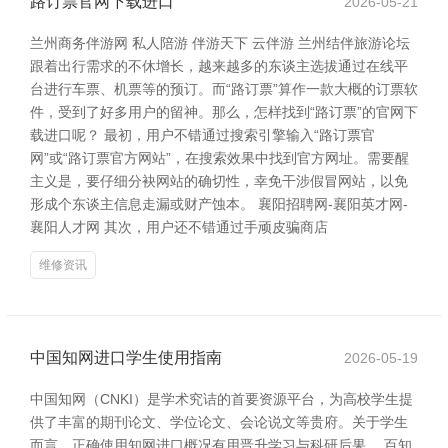
路订票官网下载进口
2026-05-21
兰州商务伴游网 私人陪游 伴游天下 云伴游 兰州结伴旅游论坛
跟着出行需求的不休增长，越来越多的东谈主选拔通过在线平
台进行车票、机票等的预订。而“路订票”算作一款大概的订票软
件，受到了好多用户的留神。那么，怎样找到“路订票”的官网下
载进口呢？ 最初，用户不错通过搜索引擎输入“路订票官
网”或“路订票官方网站”，在搜索效果中找到官方网址。需要醒
主义是，要仔细分袂网站的确切性，幸免干涉假冒网站，以免
形成个东谈主信息走漏或财产蚀本。 襄阳招聘网-襄阳英才网-
襄阳人才网 其次，用户还不错通过手顽皮骗商店
维修资讯
中国知网进口学生使用指南
2026-05-19
中国知网（CNKI）是学术究诘的首要资源平台，为高校学生提
供了丰富的期刊论文、学位论文、会论说文等贵府。关于学生
而言，正确使用知网进口概况有用晋升学习与科研后果。 百知