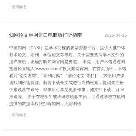
新闻动态
知网论文臣网进口电脑版打听指南
2026-04-15
中国知网（CNKI）是学术商榷的要紧资源平台，提供大批中体
裁术论文、期刊、学位论文等尊府。关于需要查阅学术文件的
用户来说，正确打听知网官网是要道。 率先，用户不错通过浏
览器径直输入“www.cnki.net”投入知网官网。在首页顶部，不错
看到“论文查重”、“期刊订阅”、“学位论文”等栏目，方便用户快
速找到所需资源。若需下载全文或进行高档检索，提倡先注册
个东说念主账号，登录后可享受更多作事，如文件下载、订阅
推送等。 关于在校学生或科研东说念主员，可通过学校或机构
提供的数据库权限打听知网，无需迥殊
新闻动态