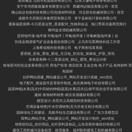
装卸搬运 沈阳市杜圆装卸有限公司
山东大谦电子商务有限公司
安宁市鸿用家政服务有限责任公司
西藏鸿运物流有限公司 - 首页
佛山灿达包装科技有限公司|包装材料研发
河北群先机械有限公司 - 首页
成都市天府新区有奢商贸有限公司
阜宁县标拓计算机有限公司
通泰福星座网-今日星座运势_星座配对_性格和命运
海口秀英亦森商贸商行
柳州益全强机械有限公司
昆明地坪漆-地坪漆 环氧地坪丨环氧地坪漆丨环氧树脂地坪漆丨自
扶绥县期潜煤气矿业设备股份有限公司
义乌市珏客网络科技工作室
上海希佰格科技有限公司
电子商务结算系统
爱美丽_彩妆_唇妆_眼妆_生活妆_职业妆_新娘妆_护肤_资讯
未来星座网-十二星座运程_财运_爱情_事业运分析
珠海星河利实业发展有限公司 房地产投资 酒店投资 五金交电 电子产品 装饰材料 照
相器材
拉萨网站搭建_网站建设公司_网站开发设计搭建_seo优化
电子配件_微波器件及零部件制造_南京典神电子科技有限公司
蔬菜种植|水果|花卉|中药材的种植|蔬菜|水果|花卉|云南平坝农业开发有限公司
建材-装饰材料销售-南京奈朋建材有限公司
模型设计-东莞市义高模型科技有限公司
空调设备销售|中央空调销售|无为市叁玉制冷有限公司
园林绿化工程建设、高邮丹钰生态建设有限公司
广东力克模型店
双鸭山网站开发_网站建设公司_网站开发设计制作_seo优化
销售纺织品_纺织用品_化纤原料及制品_山东高密朴臻纺织有限公司
建筑工程机械与设备租赁、租赁服务、福州勘和建筑工程机械有限公司