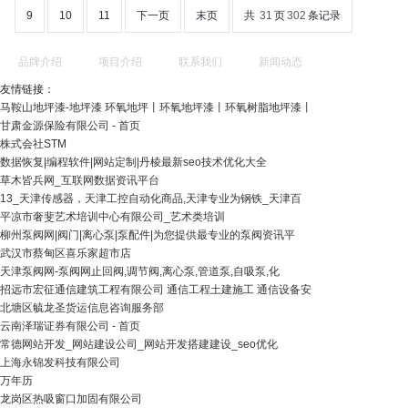
9
10
11
下一页
末页
共
31
页
302
条记录
品牌介绍
项目介绍
联系我们
新闻动态
友情链接：
马鞍山地坪漆-地坪漆 环氧地坪丨环氧地坪漆丨环氧树脂地坪漆丨
甘肃金源保险有限公司 - 首页
株式会社STM
数据恢复|编程软件|网站定制|丹棱最新seo技术优化大全
草木皆兵网_互联网数据资讯平台
13_天津传感器，天津工控自动化商品,天津专业为钢铁_天津百
平凉市奢斐艺术培训中心有限公司_艺术类培训
柳州泵阀网|阀门|离心泵|泵配件|为您提供最专业的泵阀资讯平
武汉市蔡甸区喜乐家超市店
天津泵阀网-泵阀网止回阀,调节阀,离心泵,管道泵,自吸泵,化
招远市宏征通信建筑工程有限公司 通信工程土建施工 通信设备安
北塘区毓龙圣货运信息咨询服务部
云南泽瑞证券有限公司 - 首页
常德网站开发_网站建设公司_网站开发搭建建设_seo优化
上海永锦发科技有限公司
万年历
龙岗区热吸窗口加固有限公司