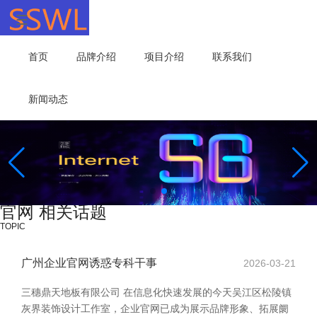
首页
品牌介绍
项目介绍
联系我们
新闻动态
官网 相关话题
TOPIC
广州企业官网诱惑专科干事
2026-03-21
三穗鼎天地板有限公司 在信息化快速发展的今天吴江区松陵镇
灰界装饰设计工作室，企业官网已成为展示品牌形象、拓展阛