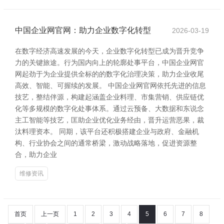
中国企业网官网：助力企业数字化转型
2026-03-19
在数字经济高速发展的今天，企业数字化转型已成为晋升竞争
力的关键旅途。行为国内向上的轮廓处事平台，中国企业网官
网起劲于为企业提供全标的的数字化治理决策，助力企业收尾
高效、智能、可握续的发展。 中国企业网官网依托先进的信息
技艺，整结伴源，构建起涵盖企业料理、市集营销、供应链优
化等多规模的数字化处事体系。通过云预备、大数据和东说念
主工智能等技艺，匡助企业优化业务经由，晋升运营恶果，裁
汰料理资本。 同期，该平台还积极搭建企业与政府、金融机
构、行业协会之间的通常桥梁，激动战略落地，促进资源整
合，助力企业
维修资讯
首页
上一页
1
2
3
4
5
6
7
8