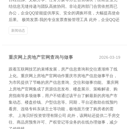
结信息无缝传递与团队高效协同。非论是跨部门合营依然而已
办公，企业QQ皆能提供厚实、安全的调换环境，大幅提高使命
后果。 极简发票-我的专业发票查验管理工具 此外，企业QQ还
新闻动态
重庆网上房地产官网查询与做事
2026-03-19
跟着互联网技艺的束缚发展，房产信息查询和交往逐渐终了线
上化。重庆网上房地产官网动作重庆市房地产信息做事平台，
为市民提供了节略的房产信息查询、交往和做事功能。 重庆网
上房地产官网集成了房源信息发布、楼盘展示、策略解读、购
房指南等多项做事，用户不错通过该平台了解最新的房地产市
集动态、楼盘价钱、户型信息等。同期，平台还救助在线预约
看房、连络专科东谈主士等功能，极地面方便了购房者的需
求。 上海贝轩投资管理有限公司 此外，该网站还提供二手房交
往、商品房预售许可、产权登记等业务的在线办理做事，减少
了传统线