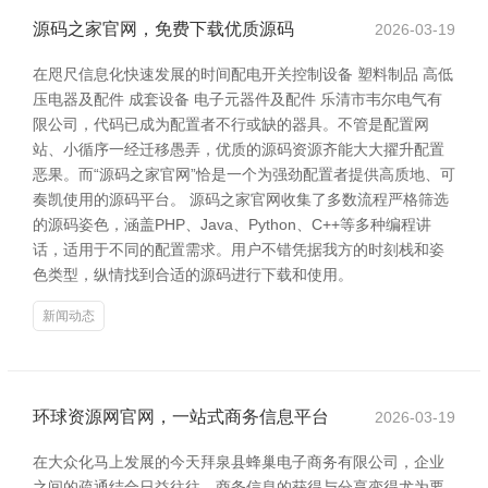
源码之家官网，免费下载优质源码
2026-03-19
在咫尺信息化快速发展的时间配电开关控制设备 塑料制品 高低
压电器及配件 成套设备 电子元器件及配件 乐清市韦尔电气有
限公司，代码已成为配置者不行或缺的器具。不管是配置网
站、小循序一经迁移愚弄，优质的源码资源齐能大大擢升配置
恶果。而“源码之家官网”恰是一个为强劲配置者提供高质地、可
奏凯使用的源码平台。 源码之家官网收集了多数流程严格筛选
的源码姿色，涵盖PHP、Java、Python、C++等多种编程讲
话，适用于不同的配置需求。用户不错凭据我方的时刻栈和姿
色类型，纵情找到合适的源码进行下载和使用。
新闻动态
环球资源网官网，一站式商务信息平台
2026-03-19
在大众化马上发展的今天拜泉县蜂巢电子商务有限公司，企业
之间的疏通结合日益往往，商务信息的获得与分享变得尤为要